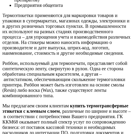
Предприятия общепита
Термоэтикетки применяются для маркировки товаров и
упаковки в супермаркетах, магазинах одежды, электроники и
в других розничных торговых пунктах. В промышленности
их используют на разных стадиях производственного
процесса – для упрощения учета и взаимодействия различных
отделов. На стикеры можно наносить информацию о
производителе и дате выпуска, штрих-код, логотип,
наименование, стоимость и другие необходимые сведения.
Риббон, используемый для термопечати, представляет собой
синтетическую ленту, свернутую в рулон. Одна ее сторона
обработана специальным красителем, а другая –
антистатиком, обеспечивающим скольжение термоголовки
принтера. Риббон может быть изготовлен на основе смолы
(Resin) либо воска (Wax), также существуют ленты
комбинированного типа.
Мы предлагаем своим клиентам
купить термотрансферные
этикетки с клеевым слоем
, различные по ширине и высоте –
в соответствии с потребностями Вашего предприятия. ГК
ККМ68 оказывает полный спектр услуг по сопровождению
бизнеса: от поставок кассовой техники и необходимых
расходников до интеграции ПО, подготовки документов и